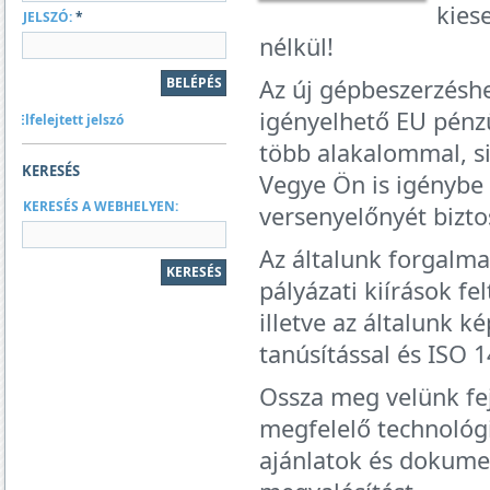
kies
JELSZÓ:
*
nélkül!
Az új gépbeszerzéshe
igényelhető EU pénz
Elfelejtett jelszó
több alakalommal, s
KERESÉS
Vegye Ön is igénybe 
KERESÉS A WEBHELYEN:
versenyelőnyét biztos
Az általunk forgalm
pályázati kiírások f
illetve az általunk 
tanúsítással és ISO 
Ossza meg velünk fejl
megfelelő technológi
ajánlatok és dokumen