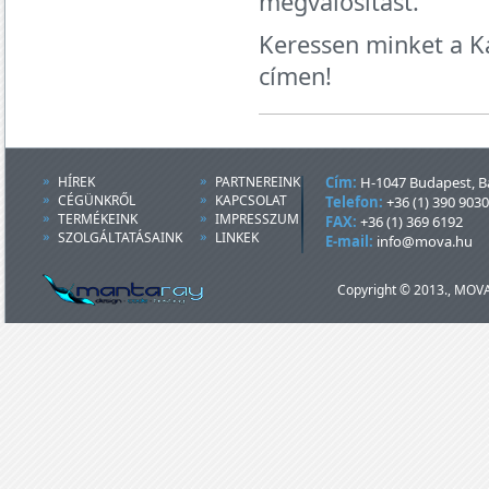
megvalósítást.
Keressen minket a K
címen!
HÍREK
PARTNEREINK
Cím:
H-1047 Budapest, Ba
CÉGÜNKRŐL
KAPCSOLAT
Telefon:
+36 (1) 390 9030
TERMÉKEINK
IMPRESSZUM
FAX:
+36 (1) 369 6192
SZOLGÁLTATÁSAINK
LINKEK
E-mail:
info@mova.hu
Copyright © 2013., MOVA 