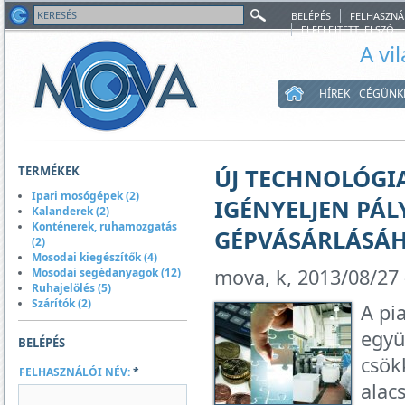
BELÉPÉS
FELHASZNÁ
ELFELEJTETT JELSZÓ
A vi
HÍREK
CÉGÜNK
TERMÉKEK
ÚJ TECHNOLÓGIA
Ipari mosógépek (2)
IGÉNYELJEN PÁL
Kalanderek (2)
Konténerek, ruhamozgatás
GÉPVÁSÁRLÁSÁH
(2)
Mosodai kiegészítők (4)
mova, k, 2013/08/27 
Mosodai segédanyagok (12)
Ruhajelölés (5)
Szárítók (2)
A pi
együ
BELÉPÉS
csök
FELHASZNÁLÓI NÉV:
*
alac