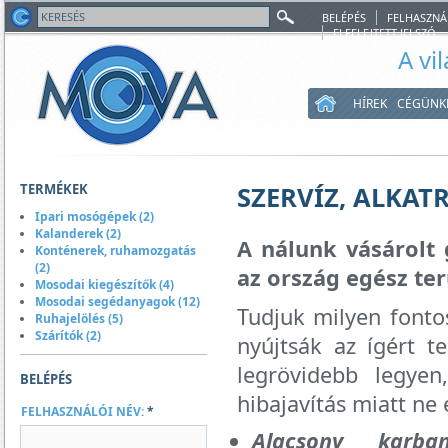
BELÉPÉS
FELHASZNÁ
ELFELEJTETT JELSZÓ
A vi
HÍREK
CÉGÜNK
TERMÉKEK
SZERVÍZ, ALKAT
Ipari mosógépek (2)
Kalanderek (2)
A nálunk vásárolt 
Konténerek, ruhamozgatás
(2)
az ország egész ter
Mosodai kiegészítők (4)
Mosodai segédanyagok (12)
Tudjuk milyen font
Ruhajelölés (5)
Szárítók (2)
nyújtsák az ígért te
legrövidebb legye
BELÉPÉS
hibajavítás miatt ne
FELHASZNÁLÓI NÉV:
*
Alacsony karba