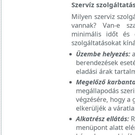
Szervíz szolgáltatá
Milyen szerviz szol
vannak? Van-e sza
minimális időt és e
szolgáltatásokat kíná
Üzembe helyezés:
a
berendezések eseté
eladási árak tartal
Megelőző karbantar
megállapodás szeri
végzésére, hogy a g
elkerüljék a várat
Alkatrész ellátás:
R
menüpont alatt elé