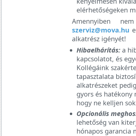
kényelmesen kiválas
elérhetőségeken m
Amennyiben nem 
szerviz@mova.hu
e
alkatrész igényét!
Hibaelhárítás:
a hib
kapcsolatot, és egy
Kollégáink szakért
tapasztalata biztos
alkatrészeket pedig
gyors és hatékony 
hogy ne kelljen sok
Opcionális meghos
lehetőség van kiter
hónapos garancia m