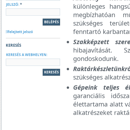
JELSZÓ:
*
különleges hangsú
megbízhatóan mű
szükséges terül
fenntartó karbanta
Elfelejtett jelszó
Szakképzett szere
KERESÉS
hibajavítását. 
KERESÉS A WEBHELYEN:
gondoskodunk.
Raktárkészletünkr
szükséges alkatrés
Gépeink teljes él
garanciális idős
élettartama alatt v
alkatrészeket raktá