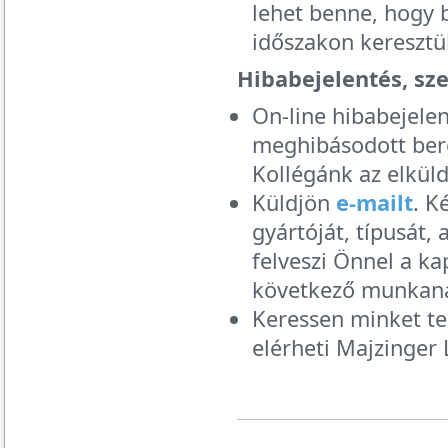
lehet benne, hogy 
időszakon keresztül
Hibabejelentés, sze
On-line hibabejele
meghibásodott beren
Kollégánk az elküld
Küldjön
e-mailt
. K
gyártóját, típusát,
felveszi Önnel a ka
következő munkan
Keressen minket t
elérheti Majzinger 