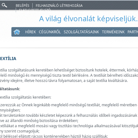
BELÉPÉS
FELHASZNÁLÓ LÉTREHOZÁSA
ELFELEJTETT JELSZÓ
A világ élvonalát képviseljük
HÍREK
CÉGÜNKRŐL
SZOLGÁLTATÁSAINK
TERMÉKEINK
PART
EXTÍLIA
tília szolgáltatásunk keretében lehetőséget biztosítunk hotelek, éttermek, kórház
lelő minőségű és mennyiségű tiszta textil bérlésére. A textíliát bérelheti idős
vény idejére, illetve hosszú távra folyamatosan, a saját textília kiváltására.
áltatásunk:
extília szolgáltatás keretében:
zerezzük az Önnek leginkább megfelelő minőségű textíliát, megfelelő méretben
nnyiségben;
át területünkön további készletet képezünk a felhasználás időbeli ingadozásának 
etve az állandó minőség biztosítása érdekében;
extíliákat a megfelelő mosási vagy tisztítási technológia alkalmazásával kitisztítjuk
ny szerint csomagoljuk;
til béléssel ellátott rácsos konténerekben háztól házig szállítjuk;