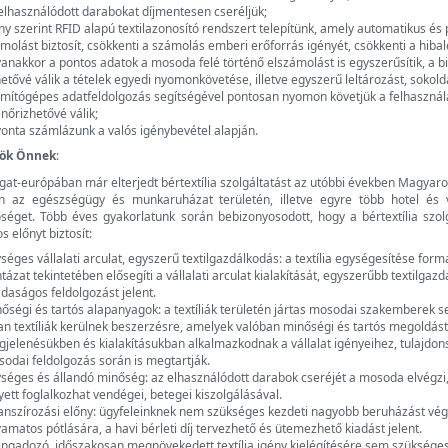
elhasználódott darabokat díjmentesen cseréljük;
ny szerint RFID alapú textilazonosító rendszert telepítünk, amely automatikus és
molást biztosít, csökkenti a számolás emberi erőforrás igényét, csökkenti a hiba
anakkor a pontos adatok a mosoda felé történő elszámolást is egyszerűsítik, a bi
etővé válik a tételek egyedi nyomonkövetése, illetve egyszerű leltározást, sokold
mítógépes adatfeldolgozás segítségével pontosan nyomon követjük a felhasználá
enőrizhetővé válik;
onta számlázunk a valós igénybevétel alapján.
yök Önnek
:
gat-európában már elterjedt bértextília szolgáltatást az utóbbi években Magyaro
n az egészségügy és munkaruházat területén, illetve egyre több hotel és v
őséget. Több éves gyakorlatunk során bebizonyosodott, hogy a bértextília szo
 előnyt biztosít:
séges vállalati arculat, egyszerű textilgazdálkodás: a textília egységesítése form
tázat tekintetében elősegíti a vállalati arculat kialakítását, egyszerűbb textilgaz
daságos feldolgozást jelent.
őségi és tartós alapanyagok: a textíliák területén jártas mosodai szakemberek s
an textíliák kerülnek beszerzésre, amelyek valóban minőségi és tartós megoldást
jelenésükben és kialakításukban alkalmazkodnak a vállalat igényeihez, tulajdon
odai feldolgozás során is megtartják.
séges és állandó minőség: az elhasználódott darabok cseréjét a mosoda elvégzi,
yett foglalkozhat vendégei, betegei kiszolgálásával.
anszírozási előny: ügyfeleinknek nem szükséges kezdeti nagyobb beruházást végr
yamatos pótlására, a havi bérleti díj tervezhető és ütemezhető kiadást jelent.
ingadozó, időszakosan megnövekedett textília igény kielégítésére sem szükséges