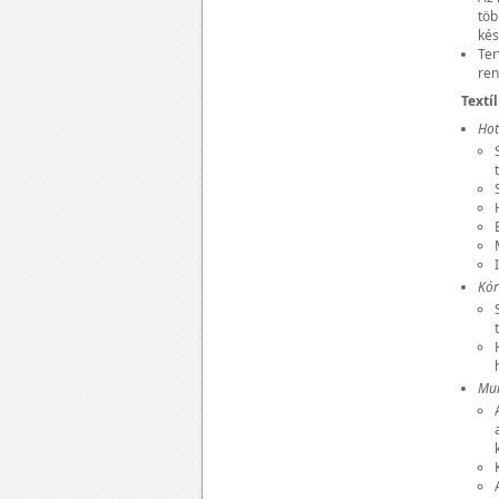
töb
kés
Ter
ren
Textí
Hot
Kór
Mun