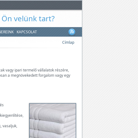
. Ön velünk tart?
NEREINK
KAPCSOLAT
Címlap
ak vagy ipari termelő vállalatok részére,
zakosan a megnövekedett forgalom vagy egy
 és
kiegyenlítése,
, vasaljuk,