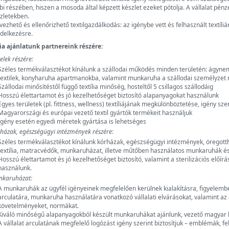
bi részében, hiszen a mosoda által képzett készlet ezeket pótolja. A vállalat pénz
zletekben.
vezhető és ellenőrizhető textilgazdálkodás: az igénybe vett és felhasznált textíliá
delkezésre.
lia ajánlatunk partnereink részére:
elek részére:
Széles termékválasztékot kínálunk a szállodai működés minden területén: ágynem
textilek, konyharuha apartmanokba, valamint munkaruha a szállodai személyzet 
Szállodai minősítéstől függő textília minőség, hosteltől 5 csillagos szállodáig
Hosszú élettartamot és jó kezelhetőséget biztosító alapanyagokat használunk
Egyes területek (pl. fittness, wellness) textíliájának megkülönböztetése, igény szer
Magyarországi és európai vezető textil gyártók termékeit használjuk
Igény esetén egyedi méretek gyártása is lehetséges
házak, egészségügyi intézmények részére:
Széles termékválasztékot kínálunk kórházak, egészségügyi intézmények, öregot
textília, matracvédők, munkaruházat, illetve műtőben használatos munkaruhák és 
Hosszú élettartamot és jó kezelhetőséget biztosító, valamint a sterilizációs előí
használunk.
karuházat:
A munkaruhák az ügyfél igényeinek megfelelően kerülnek kialakításra, figyelembe 
arculatára, munkaruha használatára vonatkozó vállalati elvárásokat, valamint az 
követelményeket, normákat.
Kiváló minőségű alapanyagokból készült munkaruhákat ajánlunk, vezető magyar be
A vállalat arculatának megfelelő logózást igény szerint biztosítjuk – emblémák, fe