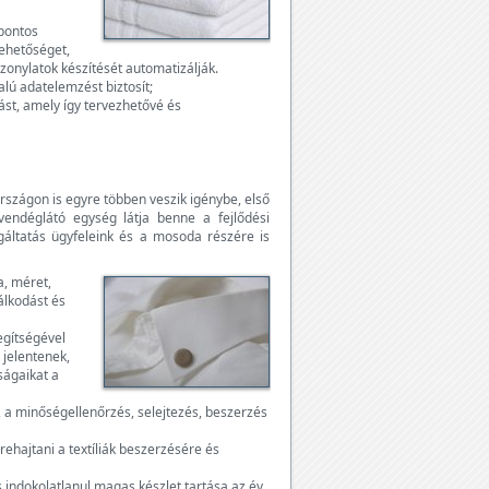
 pontos
lehetőséget,
zonylatok készítését automatizálják.
alú adatelemzést biztosít;
st, amely így tervezhetővé és
rszágon is egyre többen veszik igénybe, első
endéglátó egység látja benne a fejlődési
lgáltatás ügyfeleink és a mosoda részére is
a, méret,
dálkodást és
egítségével
 jelentenek,
ságaikat a
 a minőségellenőrzés, selejtezés, beszerzés
ehajtani a textíliák beszerzésére és
 indokolatlanul magas készlet tartása az év