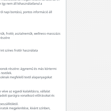
e így nem áll kihasználatlanul a
ról napi bontású, pontos információ áll
űk, frottír, asztalneműk, wellness-masszázs
részére
int színes frottír használata
thonok részére: ágynemű és más kórtermi
textilek.
rásoknak megfelelő textil alapanyagokat
véve az egyedi kialakításra, vállalat
adott iparágra vonatkozó előírásokat és
szállítóktól.
liratok megjelenítése, kívánt színben,