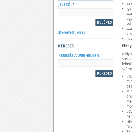
az 
JELSZÓ:
*
igé
szá
ugy
Leh
szá
Elfelejtett jelszó
ell
hav
KERESÉS
Előn
A Nyu
KERESÉS A WEBHELYEN:
sorba
lehet
számos
Egy
min
gaz
Min
oly
meg
mos
Egy
hel
Fin
fol
Az 