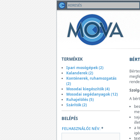
TERMÉKEK
BÉRT
Ipari mosógépek (2)
Bértex
Kalanderek (2)
megfe
Konténerek, ruhamozgatás
rendez
(2)
Mosodai kiegészítők (4)
Szolg
Mosodai segédanyagok (12)
A bért
Ruhajelölés (5)
Szárítók (2)
bes
me
saj
BELÉPÉS
ill
a t
FELHASZNÁLÓI NÉV:
*
igé
tex