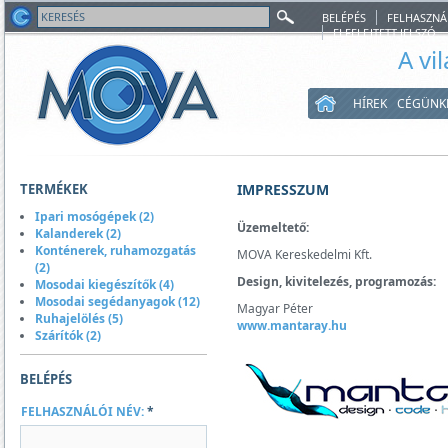
BELÉPÉS
FELHASZNÁ
ELFELEJTETT JELSZÓ
A vi
HÍREK
CÉGÜNK
TERMÉKEK
IMPRESSZUM
Ipari mosógépek (2)
Üzemeltető:
Kalanderek (2)
Konténerek, ruhamozgatás
MOVA Kereskedelmi Kft.
(2)
Design, kivitelezés, programozás:
Mosodai kiegészítők (4)
Mosodai segédanyagok (12)
Magyar Péter
Ruhajelölés (5)
www.mantaray.hu
Szárítók (2)
BELÉPÉS
FELHASZNÁLÓI NÉV:
*