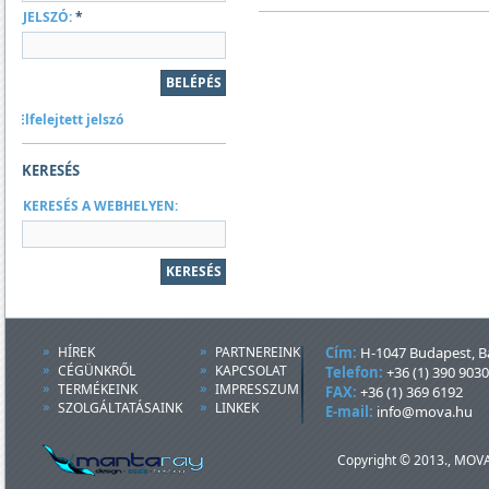
JELSZÓ:
*
Elfelejtett jelszó
KERESÉS
KERESÉS A WEBHELYEN:
HÍREK
PARTNEREINK
Cím:
H-1047 Budapest, Ba
CÉGÜNKRŐL
KAPCSOLAT
Telefon:
+36 (1) 390 9030
TERMÉKEINK
IMPRESSZUM
FAX:
+36 (1) 369 6192
SZOLGÁLTATÁSAINK
LINKEK
E-mail:
info@mova.hu
Copyright © 2013., MOVA 