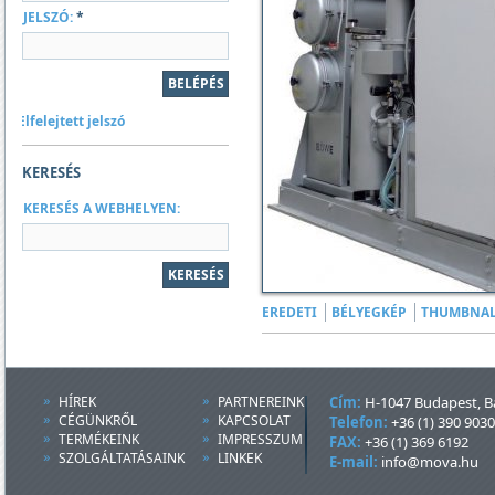
JELSZÓ:
*
Elfelejtett jelszó
KERESÉS
KERESÉS A WEBHELYEN:
EREDETI
BÉLYEGKÉP
THUMBNAL
HÍREK
PARTNEREINK
Cím:
H-1047 Budapest, Ba
CÉGÜNKRŐL
KAPCSOLAT
Telefon:
+36 (1) 390 9030
TERMÉKEINK
IMPRESSZUM
FAX:
+36 (1) 369 6192
SZOLGÁLTATÁSAINK
LINKEK
E-mail:
info@mova.hu