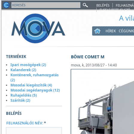
BELÉPÉS
FELHASZNÁ
ELFELEJTETT JELSZÓ
A vi
HÍREK
CÉGÜNK
TERMÉKEK
BÖWE COMET M
Ipari mosógépek (2)
mova, k, 2013/08/27 - 14:40
Kalanderek (2)
Konténerek, ruhamozgatás
(2)
Mosodai kiegészítők (4)
Mosodai segédanyagok (12)
Ruhajelölés (5)
Szárítók (2)
BELÉPÉS
FELHASZNÁLÓI NÉV:
*